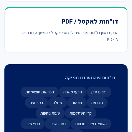
דו״חות לאקסל / PDF
הפקת מגוון דו״חות מפורטים לייצוא לאקסל להמשך עבודה או
ל‑PDF.
דו״חות שהמערכת מפיקה
סיכום תיק
היקף משרה
הפרשות סוציאליות
הבראה
חופשה
מחלה
דמי חגים
קרן השתלמות
שעות נוספות
השוואת שכר ונוכחות
גמר חשבון
ניכויי שכר