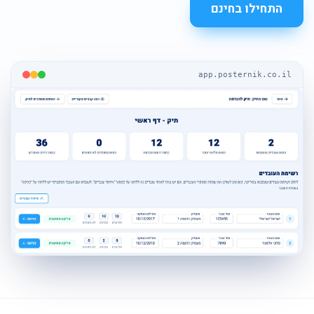
התחילו בחינם
app.posternik.co.il