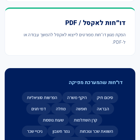
דו״חות לאקסל / PDF
הפקת מגוון דו״חות מפורטים לייצוא לאקסל להמשך עבודה או
ל‑PDF.
דו״חות שהמערכת מפיקה
סיכום תיק
היקף משרה
הפרשות סוציאליות
הבראה
חופשה
מחלה
דמי חגים
קרן השתלמות
שעות נוספות
השוואת שכר ונוכחות
גמר חשבון
ניכויי שכר