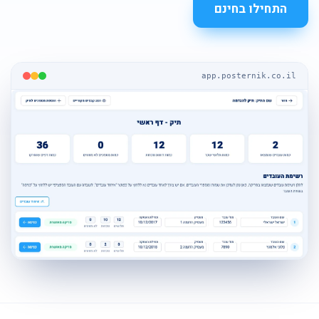
התחילו בחינם
app.posternik.co.il