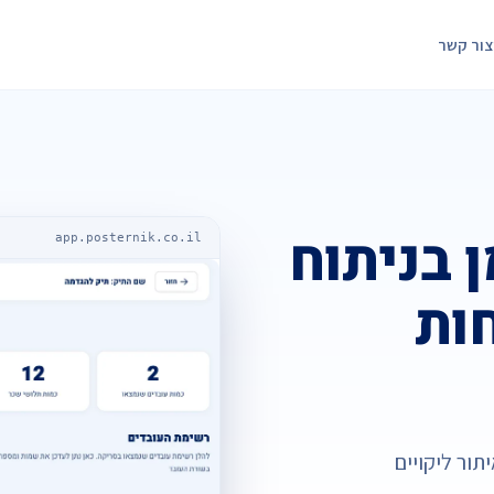
צור קשר
 בניתוח
app.posternik.co.il
ות
תור ליקויים