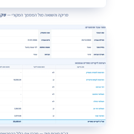
סריקה והשוואה מול המסמך המקורי —
שקו
דו״ח סיכום תיק — מרכז את כלל ההפרשים 