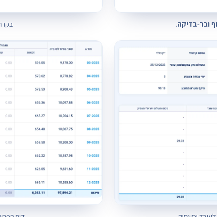
ף ובר‑בדיקה
.
בקרה 
לעובד ומעסיק.
דוח הפרשו